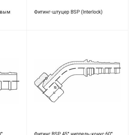
евым
Фитинг-штуцер BSP (Interlock)
0°
Фитинг BSP 45° ниппель-конус 60°