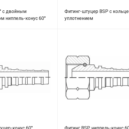
° с двойным
Фитинг-штуцер BSP с кольц
м ниппель-конус 60°
уплотнением
уцер-конус 60°
Фитинг BSP ниппель-конус 6