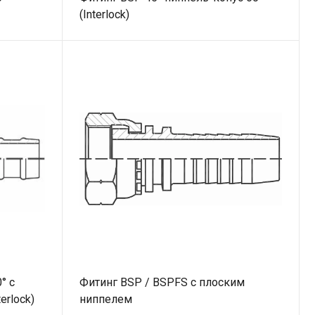
(Interlock)
° с
Фитинг BSP / BSPFS c плоским
erlock)
ниппелем