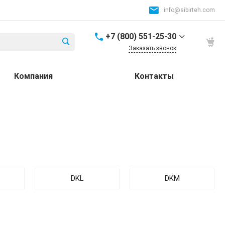
info@sibirteh.com
+7 (800) 551-25-30
Заказать звонок
+7 (800) 551-25-30
Компания
Контакты
Россия и СНГ
8:00-17:00
info@sibirteh.com
+ 7 (383) 325-25-30
630099, г. Новосибирск,
ул. Семьи Шамшиных,
д.12
8:00-17:00
info@sibirteh.com
DKL
DKM
+ 7 (383) 325-25-30
630033, г. Новосибирск,
ул.Тюменская, д.14, к2
8:00-17:00