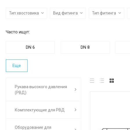
Тип хвостовика
Вид фитинга
Тип фитинга
Часто ищут:
DN 6
DN 8
Еще
Рукава высокого давления
(РВД)
Комплектующие для РВД
Оборудование для