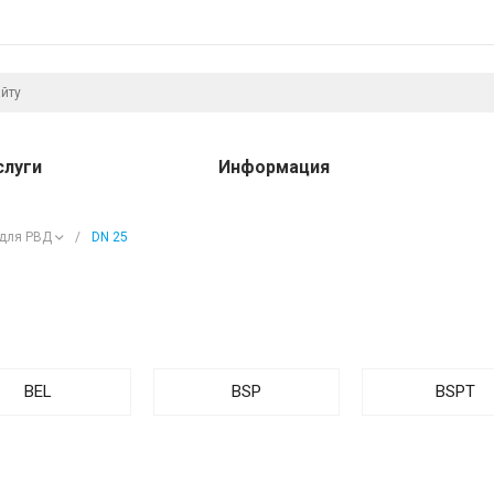
слуги
Информация
 для РВД
/
DN 25
BEL
BSP
BSPT