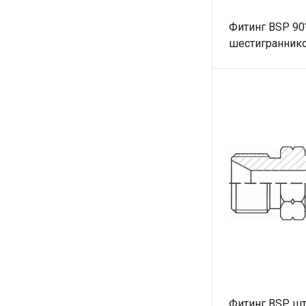
Фитинг BSP 90
шестиграннико
Фитинг BSP шт