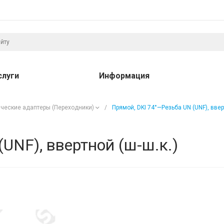
слуги
Информация
ческие адаптеры (Переходники)
/
Прямой, DKI 74°—Резьба UN (UNF), вверт
UNF), ввертной (ш-ш.к.)