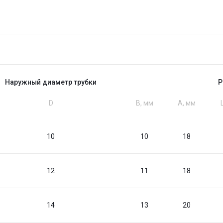
Наружный диаметр трубки
Р
D
B, мм
A, мм
10
10
18
12
11
18
14
13
20