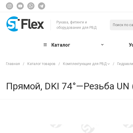
Рукава, фитинги и
оборудование для РВД
Каталог
У
Главная
/
Каталог товаров
/
Комплектующие для РВД
/
Гидравли
Прямой, DKI 74°—Резьба UN (