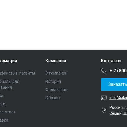
ормация
Компания
Контакты
+ 7 (800
ификаты и патенты
О компании
риалы для
История
Заказат
ивания
Философия
ьи
info@sibi
Отзывы
сти
Россия, г
ос-ответ
Семьи Ш
авка