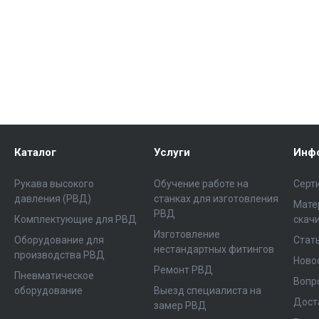
Каталог
Услуги
Инф
Рукава высокого
Обучение работе на
Серт
давления (РВД)
станках для изготовления
Мате
РВД
Комплектующие для РВД
скач
Изготовление
Оборудование для
Стат
нестандартных фитингов
производства РВД
Ново
Ремонт РВД
Пневматическое
Вопр
оборудование
Выезд специалиста на
Дост
замер РВД