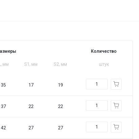
азмеры
Количество
L, мм
S1, мм
S2, мм
штук
35
17
19
37
22
22
42
27
27