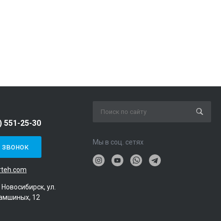
) 551-25-30
Мы в соц. сетях
ь звонок
rteh.com
. Новосибирск, ул.
амшиных, 12