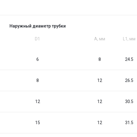
Наружный диаметр трубки
D1
A, мм
L1, мм
6
8
24.5
8
12
26.5
12
12
30.5
15
12
31.5