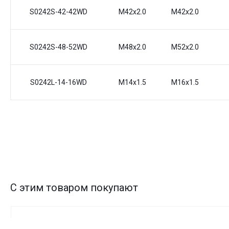
S0242S-42-42WD
M42x2.0
M42x2.0
S0242S-48-52WD
M48x2.0
M52x2.0
S0242L-14-16WD
M14x1.5
M16x1.5
С этим товаром покупают
Фитинг-гайка DKOL ниппель-конус 24°