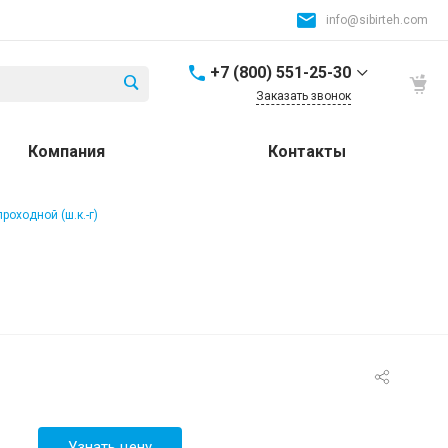
info@sibirteh.com
+7 (800) 551-25-30
Заказать звонок
+7 (800) 551-25-30
Компания
Контакты
Россия и СНГ
8:00-17:00
info@sibirteh.com
проходной (ш.к.-г)
+ 7 (383) 325-25-30
630099, г. Новосибирск,
ул. Семьи Шамшиных,
д.12
8:00-17:00
info@sibirteh.com
+ 7 (383) 325-25-30
630033, г. Новосибирск,
ул.Тюменская, д.14, к2
8:00-17:00
Узнать цену