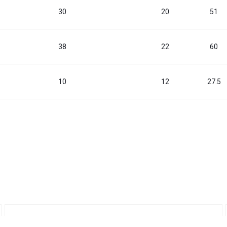
30
20
51
38
22
60
10
12
27.5
Фитинг-гайка DKOL 90° ниппель-конус 24°