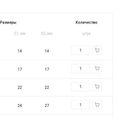
Размеры
Количество
S1, мм
S2, мм
штук
14
14
17
17
22
22
24
27