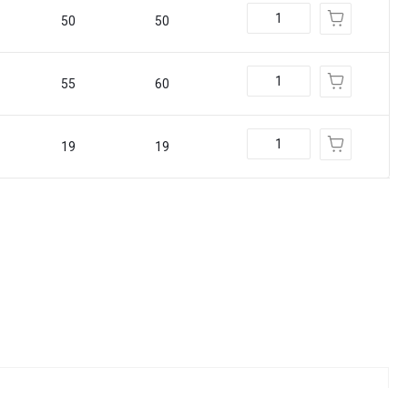
50
50
55
60
19
19
Фитинг-штуцер DKOS конус-уплотнения 24°