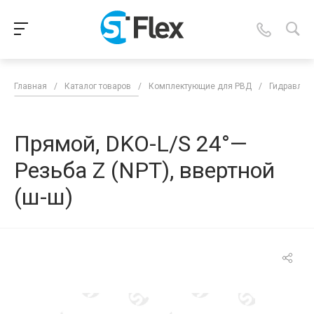
Главная
/
Каталог товаров
/
Комплектующие для РВД
/
Гидравлич
Прямой, DKO-L/S 24°—
Резьба Z (NPT), ввертной
(ш-ш)