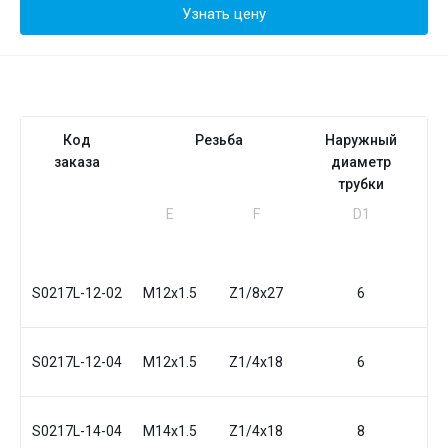
Узнать цену
Код
Резьба
Наружный
заказа
диаметр
трубки
Е
F
D1
I1
м
S0217L-12-02
M12x1.5
Z1/8x27
6
13
S0217L-12-04
M12x1.5
Z1/4x18
6
17
S0217L-14-04
M14x1.5
Z1/4x18
8
17