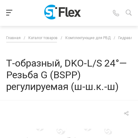
Главная
/
Каталог товаров
/
Комплектующие для РВД
/
Гидравлич
Т-образный, DKO-L/S 24°—
Резьба G (BSPP)
регулируемая (ш-ш.к.-ш)