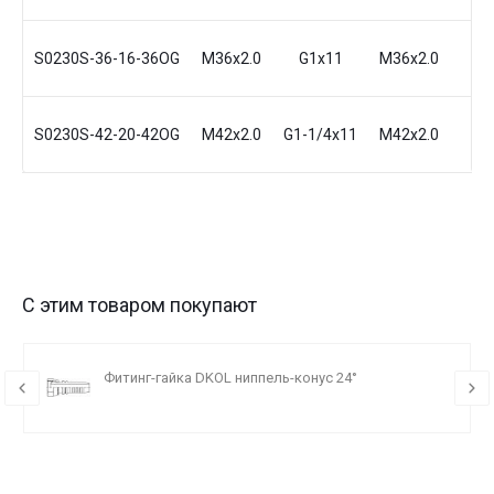
S0230S-36-16-36OG
M36x2.0
G1x11
M36x2.0
25
S0230S-42-20-42OG
M42x2.0
G1-1/4x11
M42x2.0
30
С этим товаром покупают
Фитинг-гайка DKOL ниппель-конус 24°