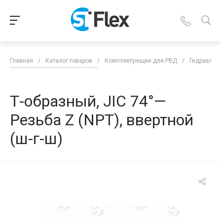
Главная
/
Каталог товаров
/
Комплектующие для РВД
/
Гидравлич
Т-образный, JIC 74°—
Резьба Z (NPT), ввертной
(ш-г-ш)