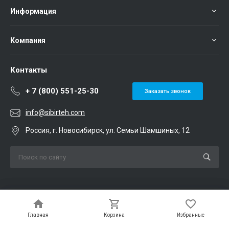
Информация
Компания
Контакты
+ 7 (800) 551-25-30
Заказать звонок
info@sibirteh.com
Россия, г. Новосибирск, ул. Семьи Шамшиных, 12
Мы в соц. сетях
Главная
Главная
Корзина
Корзина
Избранные
Избранные