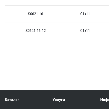
S0621-16
G1x11
S0621-16-12
G1x11
Каталог
Услуги
Инф