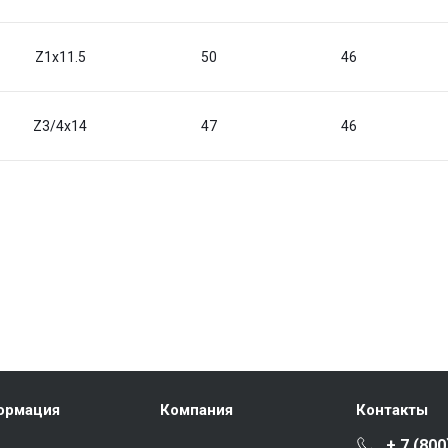
Z1x11.5
50
46
Z3/4x14
47
46
ормация
Компания
Контакты
+ 7 (800