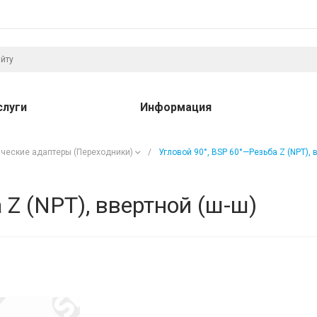
слуги
Информация
ческие адаптеры (Переходники)
/
Угловой 90°, BSP 60°—Резьба Z (NPT), 
 Z (NPT), ввертной (ш-ш)