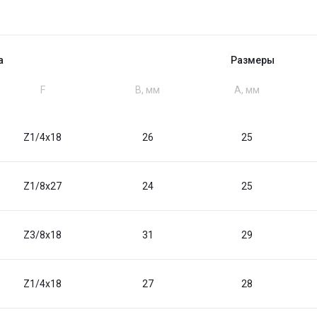
а
Размеры
F
B, мм
A, мм
Z1/4x18
26
25
Z1/8x27
24
25
Z3/8x18
31
29
Z1/4x18
27
28