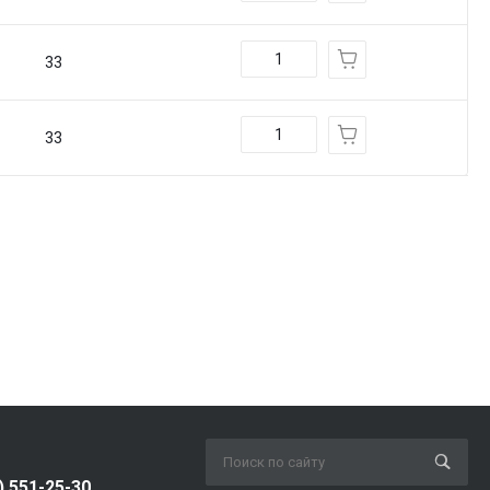
33
33
) 551-25-30