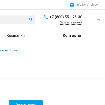
info@sibirteh.com
+7 (800) 551-25-30
Заказать звонок
+7 (800) 551-25-30
Компания
Контакты
Россия и СНГ
8:00-17:00
info@sibirteh.com
ввертной (ш-ш)
+ 7 (383) 325-25-30
630099, г. Новосибирск,
ул. Семьи Шамшиных,
д.12
8:00-17:00
info@sibirteh.com
+ 7 (383) 325-25-30
630033, г. Новосибирск,
ул.Тюменская, д.14, к2
8:00-17:00
Узнать цену