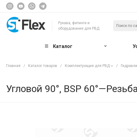
Рукава, фитинги и
оборудование для РВД
Каталог
У
Главная
/
Каталог товаров
/
Комплектующие для РВД
/
Гидравли
Угловой 90°, BSP 60°—Резьба