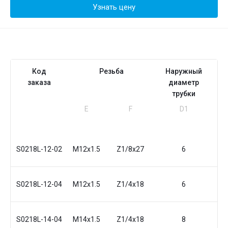
Узнать цену
Код
Резьба
Наружный
заказа
диаметр
трубки
Е
F
D1
I1
м
S0218L-12-02
M12x1.5
Z1/8x27
6
1
S0218L-12-04
M12x1.5
Z1/4x18
6
15
S0218L-14-04
M14x1.5
Z1/4x18
8
15