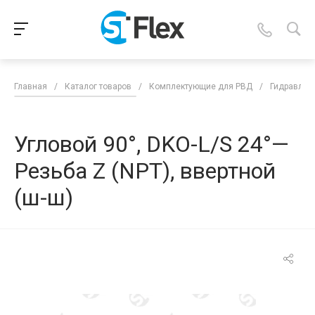
Главная
/
Каталог товаров
/
Комплектующие для РВД
/
Гидравлич
Угловой 90°, DKO-L/S 24°—
Резьба Z (NPT), ввертной
(ш-ш)