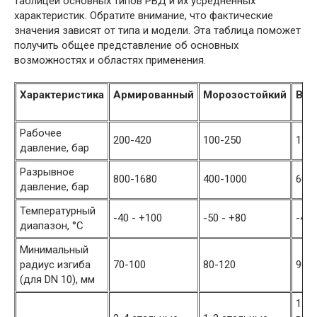
таблицей основных типов РВД и их усредненных
характеристик. Обратите внимание, что фактические
значения зависят от типа и модели. Эта таблица поможет
получить общее представление об основных
возможностях и областях применения.
Характеристика
Армированный
Морозостойкий
Выс
Рабочее
200-420
100-250
150
давление, бар
Разрывное
800-1680
400-1000
600
давление, бар
Температурный
-40 - +100
-50 - +80
-40 
диапазон, °C
Минимальный
радиус изгиба
70-100
80-120
90-
(для DN 10), мм
1-2