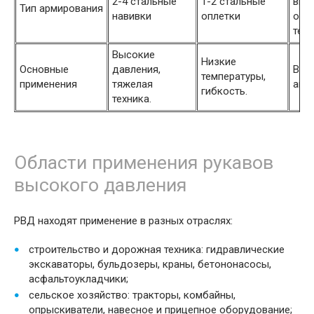
2-4 стальные
1-2 стальные
выс
Тип армирования
навивки
оплетки
опле
текс
Высокие
Низкие
Основные
давления,
Выс
температуры,
применения
тяжелая
агр
гибкость.
техника.
Области применения рукавов
высокого давления
РВД находят применение в разных отраслях:
строительство и дорожная техника: гидравлические
экскаваторы, бульдозеры, краны, бетононасосы,
асфальтоукладчики;
сельское хозяйство: тракторы, комбайны,
опрыскиватели, навесное и прицепное оборудование;