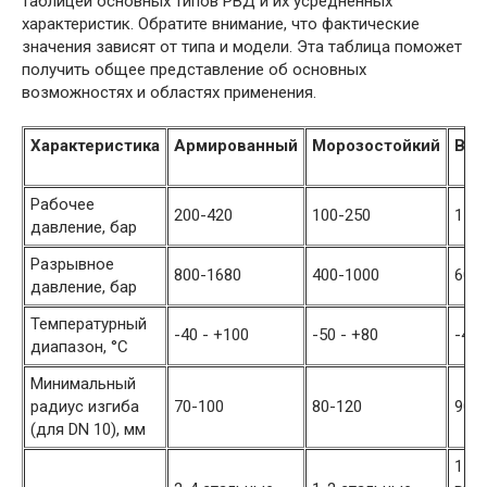
таблицей основных типов РВД и их усредненных
характеристик. Обратите внимание, что фактические
значения зависят от типа и модели. Эта таблица поможет
получить общее представление об основных
возможностях и областях применения.
Характеристика
Армированный
Морозостойкий
Выс
Рабочее
200-420
100-250
150
давление, бар
Разрывное
800-1680
400-1000
600
давление, бар
Температурный
-40 - +100
-50 - +80
-40 
диапазон, °C
Минимальный
радиус изгиба
70-100
80-120
90-
(для DN 10), мм
1-2