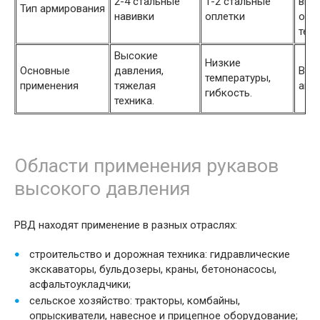
2-4 стальные
1-2 стальные
выс
Тип армирования
навивки
оплетки
опле
текс
Высокие
Низкие
Основные
давления,
Выс
температуры,
применения
тяжелая
агр
гибкость.
техника.
Области применения рукавов
высокого давления
РВД находят применение в разных отраслях:
строительство и дорожная техника: гидравлические
экскаваторы, бульдозеры, краны, бетононасосы,
асфальтоукладчики;
сельское хозяйство: тракторы, комбайны,
опрыскиватели, навесное и прицепное оборудование;