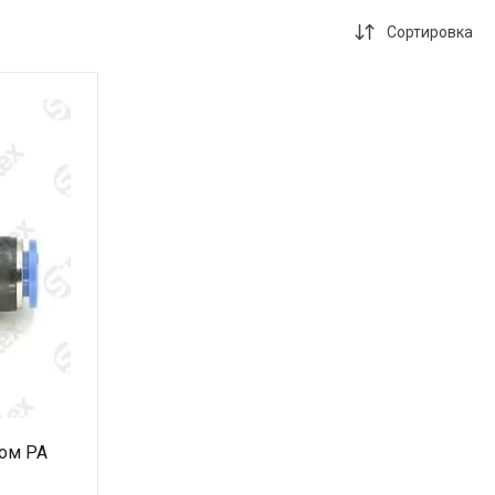
info@sibirteh.com
Сортировка
ом PA