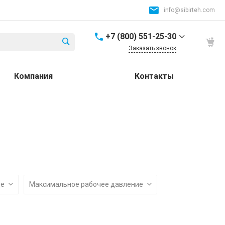
info@sibirteh.com
+7 (800) 551-25-30
Заказать звонок
+7 (800) 551-25-30
Компания
Контакты
Россия и СНГ
8:00-17:00
info@sibirteh.com
+ 7 (383) 325-25-30
630099, г. Новосибирск,
ул. Семьи Шамшиных,
д.12
8:00-17:00
info@sibirteh.com
де
Максимальное рабочее давление
+ 7 (383) 325-25-30
630033, г. Новосибирск,
ул.Тюменская, д.14, к2
8:00-17:00