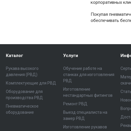
корпоративных кли
Покупая пневматиче
обеспечивать бесп
Каталог
Услуги
Инф
Рукава высокого
Обучение работе на
Серт
давления (РВД)
станках для изготовления
Мате
РВД
Комплектующие для РВД
скач
Изготовление
Оборудование для
Стат
нестандартных фитингов
производства РВД
Ново
Ремонт РВД
Пневматическое
Вопр
оборудование
Выезд специалиста на
Дост
замер РВД
Рекв
Изготовление рукавов