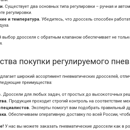
и.
Существует два основных типа регулировки – ручная и автом
оте регулировки.
ие и температура.
Убедитесь, что дроссель способен работат
духа.
выбор дросселя с обратным клапаном обеспечивает не только
я.
тва покупки регулируемого пневм
редлагает широкий ассортимент пневматических дросселей, от
 следующие преимущества:
.
Дроссели для любых задач, от простых до высокоточных реш
тва.
Продукция проходит строгий контроль на соответствие м
специалистов.
Эксперты помогут вам подобрать правильный д
вка.
Обеспечиваем оперативную доставку по всей России, чтобы
е!
У нас вы можете заказать пневматические дроссели как в ро