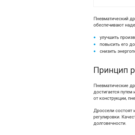
Пневматический дро
обеспечивают наде
улучшить произ
повысить его до
снизить энергоп
Принцип р
Пневматические др
достигается путем 
от конструкции, п
Дроссели состоят и
регулировки. Качес
долговечности.