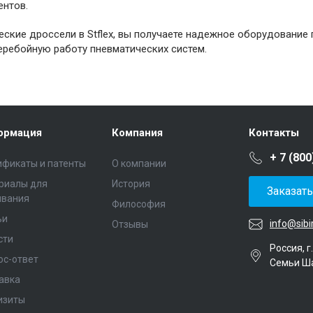
ентов.
ские дроссели в Stflex, вы получаете надежное оборудование 
еребойную работу пневматических систем.
ормация
Компания
Контакты
+ 7 (800
ификаты и патенты
О компании
риалы для
История
Заказат
ивания
Философия
ьи
info@sibi
Отзывы
сти
Россия, г
ос-ответ
Семьи Ш
авка
изиты