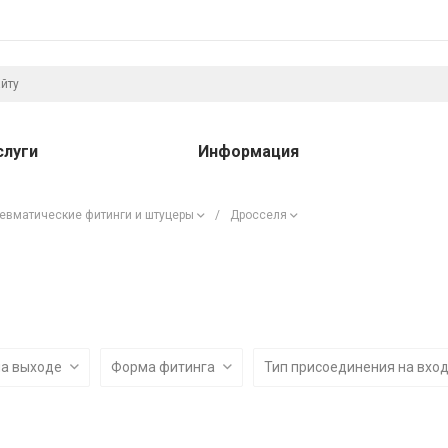
слуги
Информация
евматические фитинги и штуцеры
/
Дросселя
на выходе
Форма фитинга
Тип присоединения на вхо