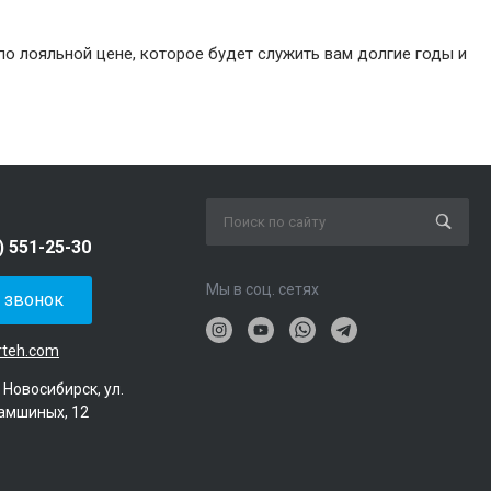
по лояльной цене, которое будет служить вам долгие годы и
) 551-25-30
Мы в соц. сетях
ь звонок
rteh.com
. Новосибирск, ул.
амшиных, 12