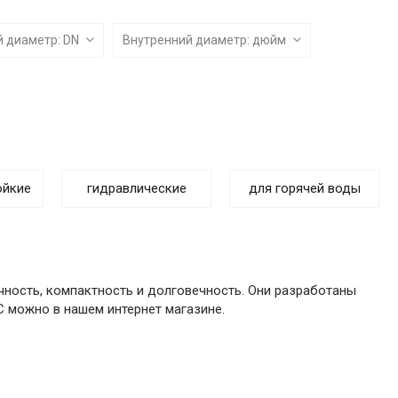
info@sibirteh.com
й диаметр: DN
Внутренний диаметр: дюйм
ойкие
гидравлические
для горячей воды
чность, компактность и долговечность. Они разработаны
C можно в нашем интернет магазине.