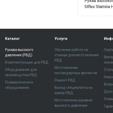
Рукав высоког
Stflex Stamina 
Каталог
Услуги
Инф
Рукава высокого
Обучение работе на
Серт
давления (РВД)
станках для изготовления
Мате
РВД
Комплектующие для РВД
скач
Изготовление
Оборудование для
Стат
нестандартных фитингов
производства РВД
Ново
Ремонт РВД
Пневматическое
Вопр
оборудование
Выезд специалиста на
Дост
замер РВД
Рекв
Изготовление рукавов
высокого давления
Гара