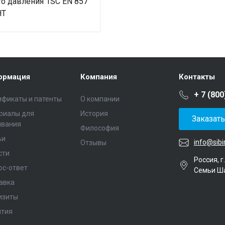
о давления 1SС EN 857
HT
ормация
Компания
Контакты
+ 7 (800
ификаты и патенты
О компании
риалы для
История
Заказат
ивания
Философия
ьи
info@sibi
Отзывы
сти
Россия, г
ос-ответ
Семьи Ш
авка
изиты
нтия