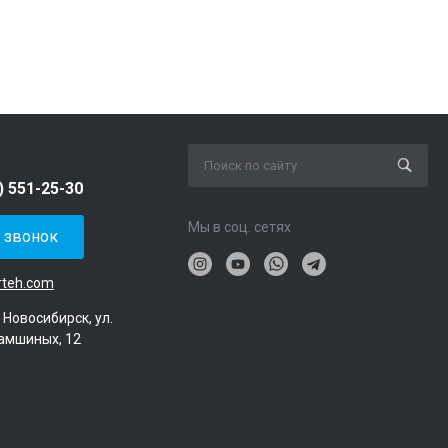
) 551-25-30
Мы в соц. сетях
ь звонок
rteh.com
. Новосибирск, ул.
амшиных, 12