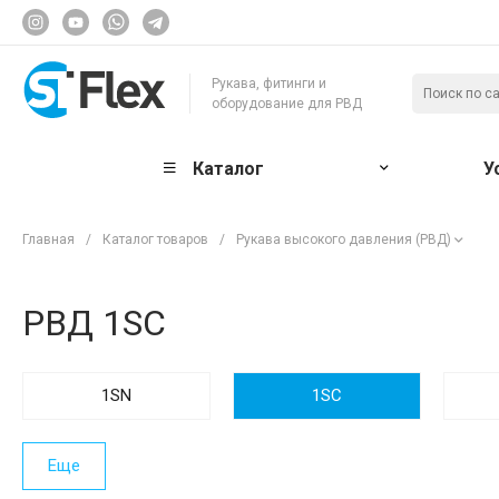
Рукава, фитинги и
оборудование для РВД
Каталог
У
Главная
/
Каталог товаров
/
Рукава высокого давления (РВД)
РВД 1SC
1SN
1SC
Еще