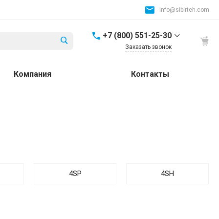
info@sibirteh.com
+7 (800) 551-25-30
Заказать звонок
+7 (800) 551-25-30
Компания
Контакты
Россия и СНГ
8:00-17:00
info@sibirteh.com
+ 7 (383) 325-25-30
630099, г. Новосибирск,
ул. Семьи Шамшиных,
д.12
8:00-17:00
info@sibirteh.com
4SP
4SH
+ 7 (383) 325-25-30
630033, г. Новосибирск,
ул.Тюменская, д.14, к2
8:00-17:00