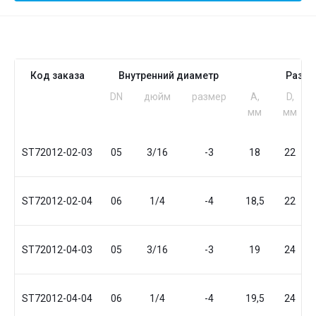
Код заказа
Внутренний диаметр
Разм
DN
дюйм
размер
A,
D,
мм
мм
ST72012-02-03
05
3/16
-3
18
22
ST72012-02-04
06
1/4
-4
18,5
22
ST72012-04-03
05
3/16
-3
19
24
ST72012-04-04
06
1/4
-4
19,5
24