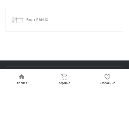
Болт BANJO
Каталог
Главная
Главная
Корзина
Корзина
Избранные
Избранные
Услуги
Информация
Компания