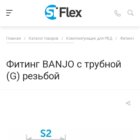
Главная
/
Каталог товаров
/
Комплектующие для РВД
/
Фитинги д
Фитинг BANJO с трубной
(G) резьбой