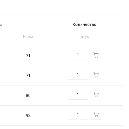
ы
Количество
H, мм
штук
71
71
80
92