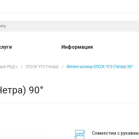
слуги
Информация
 для РВД
/
STECK ЧТЗ (Четра)
/
Фитинг-штекер STECK ЧТЗ (Четра) 90°
етра) 90°
Совместим с рукавам