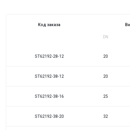
Код заказа
Вн
DN
ST62192-28-12
20
ST62192-38-12
20
ST62192-38-16
25
ST62192-38-20
32