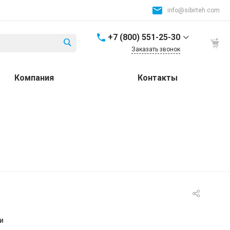
info@sibirteh.com
+7 (800) 551-25-30
Заказать звонок
+7 (800) 551-25-30
Компания
Контакты
Россия и СНГ
8:00-17:00
info@sibirteh.com
+ 7 (383) 325-25-30
630099, г. Новосибирск,
ул. Семьи Шамшиных,
д.12
8:00-17:00
info@sibirteh.com
+ 7 (383) 325-25-30
630033, г. Новосибирск,
ул.Тюменская, д.14, к2
и
8:00-17:00