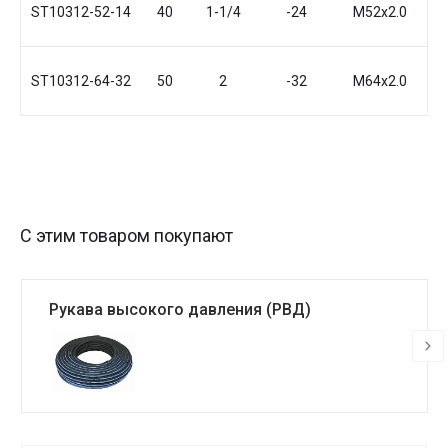
ST10312-52-14
40
1-1/4
-24
М52x2.0
4
ST10312-64-32
50
2
-32
М64x2.0
5
С этим товаром покупают
Рукава высокого давления (РВД)