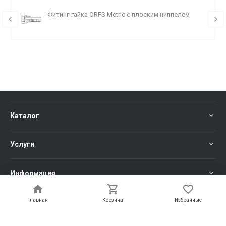
Фитинг-гайка ORFS Metric с плоским ниппелем
Каталог
Услуги
Информация
Главная
Главная
Корзина
Корзина
Избранные
Избранные
Компания