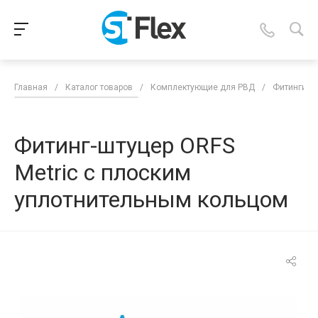
Главная
/
Каталог товаров
/
Комплектующие для РВД
/
Фитинги д
Фитинг-штуцер ORFS
Metric с плоским
уплотнительным кольцом