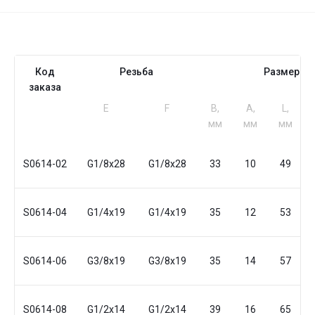
Код
Резьба
Размеры
заказа
Е
F
B,
A,
L,
мм
мм
мм
S0614-02
G1/8x28
G1/8x28
33
10
49
S0614-04
G1/4x19
G1/4x19
35
12
53
S0614-06
G3/8x19
G3/8x19
35
14
57
S0614-08
G1/2x14
G1/2x14
39
16
65