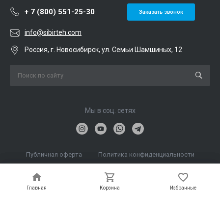
+ 7 (800) 551-25-30
Заказать звонок
info@sibirteh.com
Россия, г. Новосибирск, ул. Семьи Шамшиных, 12
Мы в соц. сетях
Публичная оферта
Политика конфиденциальности
Поисковое
-
маркетинговое
Директ
продвижение
агентство
Лайн
Главная
Главная
Корзина
Корзина
Избранные
Избранные
© 2026 Сибирские технологии