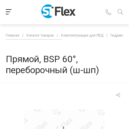
Главная
/
Каталог товаров
/
Комплектующие для РВД
/
Гидравлич
Прямой, BSP 60°,
переборочный (ш-шп)