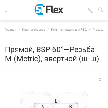
Главная
/
Каталог товаров
/
Комплектующие для РВД
/
Гидравлич
Прямой, BSP 60°—Резьба
М (Metric), ввертной (ш-ш)