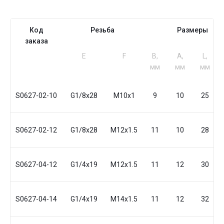
Код
Резьба
Размеры
заказа
Е
F
B,
A,
L,
мм
мм
мм
S0627-02-10
G1/8x28
M10x1
9
10
25
S0627-02-12
G1/8x28
M12x1.5
11
10
28
S0627-04-12
G1/4x19
M12x1.5
11
12
30
S0627-04-14
G1/4x19
M14x1.5
11
12
32