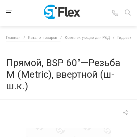
Главная
/
Каталог товаров
/
Комплектующие для РВД
/
Гидравлич
Прямой, BSP 60°—Резьба
М (Metric), ввертной (ш-
ш.к.)