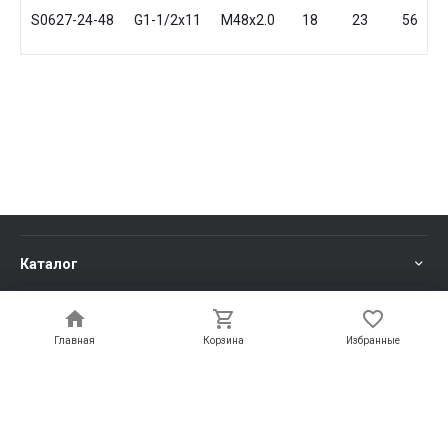
S0627-24-48
G1-1/2x11
M48x2.0
18
23
56
Каталог
Услуги
Главная
Главная
Корзина
Корзина
Избранные
Избранные
Информация
Компания