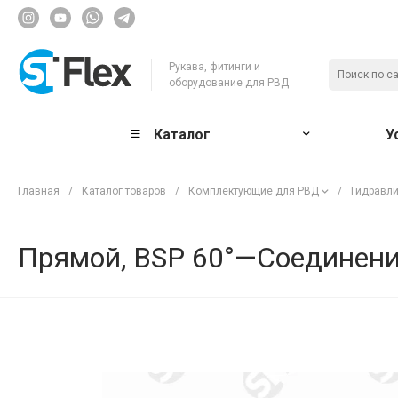
Рукава, фитинги и
оборудование для РВД
Каталог
У
Главная
/
Каталог товаров
/
Комплектующие для РВД
/
Гидравли
Прямой, BSP 60°—Соединение