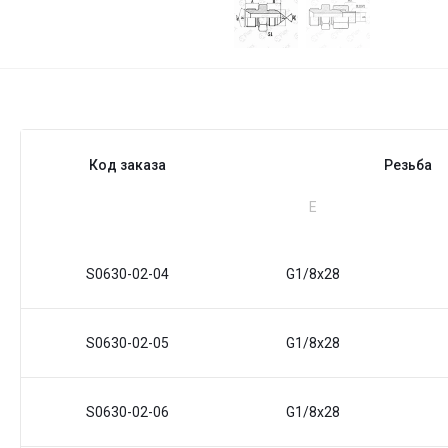
Код заказа
Резьба
Е
S0630-02-04
G1/8x28
S0630-02-05
G1/8x28
S0630-02-06
G1/8x28