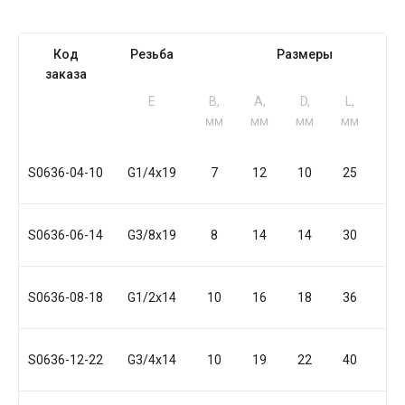
Код
Резьба
Размеры
заказа
Е
B,
A,
D,
L,
S1,
мм
мм
мм
мм
мм
S0636-04-10
G1/4x19
7
12
10
25
19
S0636-06-14
G3/8x19
8
14
14
30
22
S0636-08-18
G1/2x14
10
16
18
36
27
S0636-12-22
G3/4x14
10
19
22
40
32