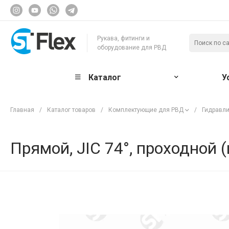
Рукава, фитинги и
оборудование для РВД
Каталог
У
Главная
/
Каталог товаров
/
Комплектующие для РВД
/
Гидравли
Прямой, JIC 74°, проходной 