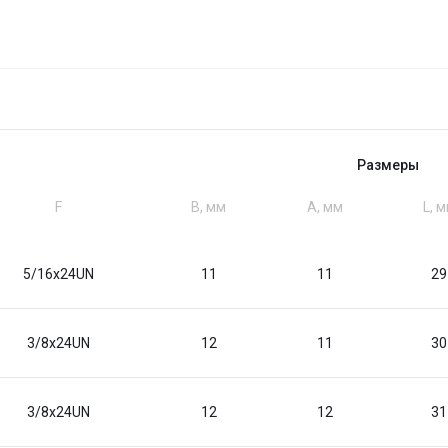
Размеры
F
B, мм
A, мм
L, 
5/16x24UN
11
11
29
3/8x24UN
12
11
30
3/8x24UN
12
12
31