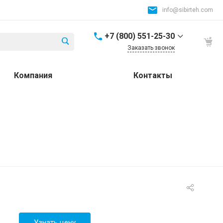
info@sibirteh.com
+7 (800) 551-25-30
Заказать звонок
+7 (800) 551-25-30
Компания
Контакты
Россия и СНГ
8:00-17:00
info@sibirteh.com
+ 7 (383) 325-25-30
630099, г. Новосибирск,
ул. Семьи Шамшиных,
д.12
8:00-17:00
info@sibirteh.com
+ 7 (383) 325-25-30
630033, г. Новосибирск,
ул.Тюменская, д.14, к2
8:00-17:00
Узнать цену