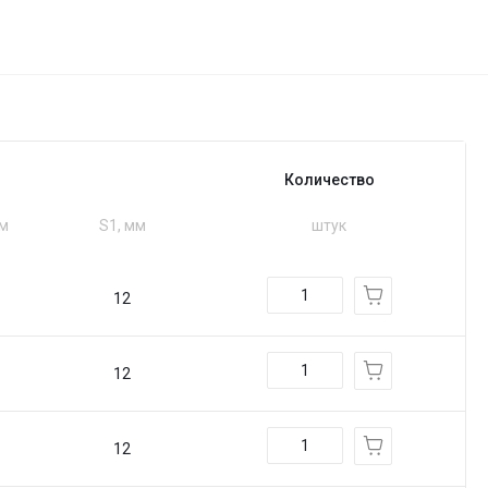
Количество
мм
S1, мм
штук
12
12
12