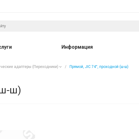
слуги
Информация
ческие адаптеры (Переходники)
/
Прямой, JIC 74°, проходной (ш-ш)
(ш-ш)