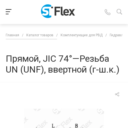
Главная
/
Каталог товаров
/
Комплектующие для РВД
/
Гидравлич
Прямой, JIC 74°—Резьба
UN (UNF), ввертной (г-ш.к.)