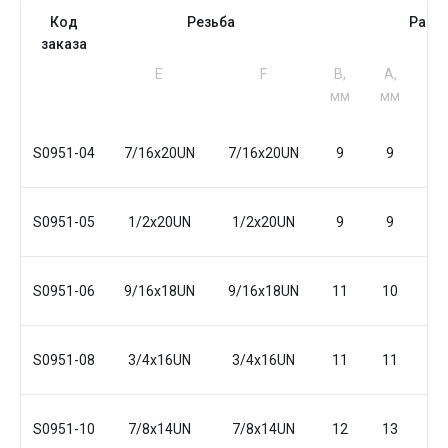
Код
Резьба
Разм
заказа
Е
F
B,
A,
L,
мм
мм
м
S0951-04
7/16x20UN
7/16x20UN
9
9
23
S0951-05
1/2x20UN
1/2x20UN
9
9
24
S0951-06
9/16x18UN
9/16x18UN
11
10
25
S0951-08
3/4x16UN
3/4x16UN
11
11
30
S0951-10
7/8x14UN
7/8x14UN
12
13
34