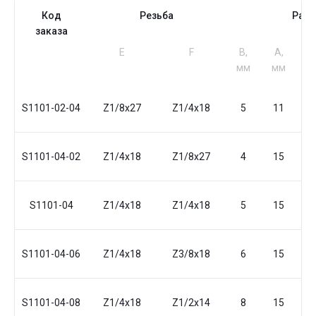
Код
Резьба
Раз
заказа
Е
F
B,
A,
L
мм
мм
м
S1101-02-04
Z1/8x27
Z1/4x18
5
11
2
S1101-04-02
Z1/4x18
Z1/8x27
4
15
3
S1101-04
Z1/4x18
Z1/4x18
5
15
3
S1101-04-06
Z1/4x18
Z3/8x18
6
15
3
S1101-04-08
Z1/4x18
Z1/2x14
8
15
3