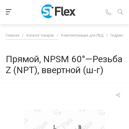
Главная
/
Каталог товаров
/
Комплектующие для РВД
/
Гидравлич
Прямой, NPSM 60°—Резьба
Z (NPT), ввертной (ш-г)