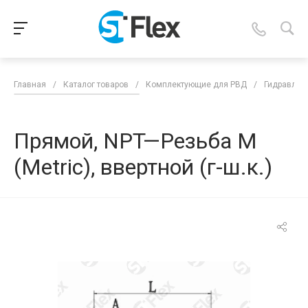
Главная
/
Каталог товаров
/
Комплектующие для РВД
/
Гидравлич
Прямой, NPT—Резьба М
(Metric), ввертной (г-ш.к.)