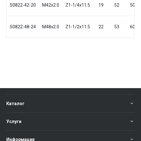
S0822-42-20
M42x2.0
Z1-1/4x11.5
19
52
50
S0822-48-24
M48x2.0
Z1-1/2x11.5
22
53
60
Каталог
Услуги
Информация