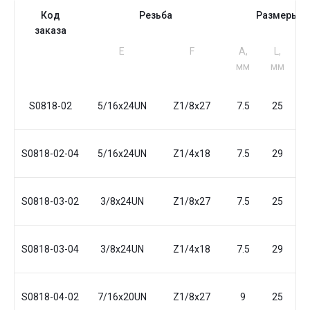
Код
Резьба
Размеры
заказа
Е
F
A,
L,
S
мм
мм
S0818-02
5/16x24UN
Z1/8x27
7.5
25
S0818-02-04
5/16x24UN
Z1/4x18
7.5
29
S0818-03-02
3/8x24UN
Z1/8x27
7.5
25
S0818-03-04
3/8x24UN
Z1/4x18
7.5
29
S0818-04-02
7/16x20UN
Z1/8x27
9
25