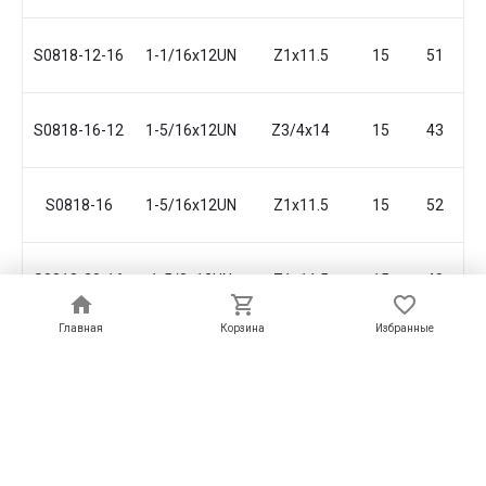
S0818-12-16
1-1/16x12UN
Z1x11.5
15
51
S0818-16-12
1-5/16x12UN
Z3/4x14
15
43
S0818-16
1-5/16x12UN
Z1x11.5
15
52
S0818-20-16
1-5/8x12UN
Z1x11.5
15
40
Главная
Главная
Корзина
Корзина
Избранные
Избранные
S0818-20
1-5/8x12UN
Z1-1/4x11.5
15
54
S0818-24-16
1-7/8x12UN
Z1x11.5
15
34