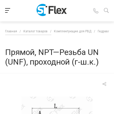
Главная
/
Каталог товаров
/
Комплектующие для РВД
/
Гидравлич
Прямой, NPT—Резьба UN
(UNF), проходной (г-ш.к.)