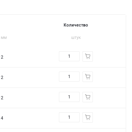
Количество
, мм
штук
12
12
12
14