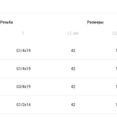
Резьба
Размеры
F
L1, мм
L2
G1/4x19
42
G1/4x19
42
G3/8x19
42
G1/2x14
42