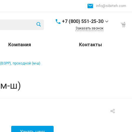
info@sibirteh.com
+7 (800) 551-25-30
Заказать звонок
+7 (800) 551-25-30
Компания
Контакты
Россия и СНГ
8:00-17:00
info@sibirteh.com
(BSPP), проходной (м-ш)
+ 7 (383) 325-25-30
630099, г. Новосибирск,
(м-ш)
ул. Семьи Шамшиных,
д.12
8:00-17:00
info@sibirteh.com
+ 7 (383) 325-25-30
630033, г. Новосибирск,
ул.Тюменская, д.14, к2
8:00-17:00
Узнать цену