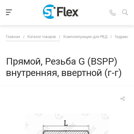
Главная
/
Каталог товаров
/
Комплектующие для РВД
/
Гидравлич
Прямой, Резьба G (BSPP)
внутренняя, ввертной (г-г)