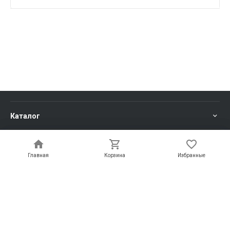
Каталог
Услуги
Главная
Главная
Корзина
Корзина
Избранные
Избранные
Информация
Компания