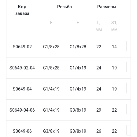
Код
Резьба
Размеры
Ко
заказа
Е
F
L,
S1,
мм
мм
S0649-02
G1/8x28
G1/8x28
22
14
S0649-02-04
G1/8x28
G1/4x19
24
19
S0649-04
G1/4x19
G1/4x19
24
19
S0649-04-06
G1/4x19
G3/8x19
29
22
S0649-06
G3/8x19
G3/8x19
26
22