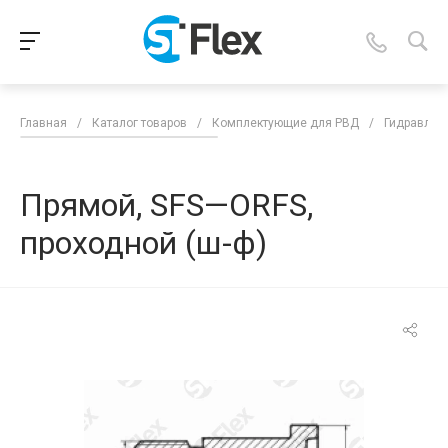
Главная
/
Каталог товаров
/
Комплектующие для РВД
/
Гидравлич
Прямой, SFS—ORFS,
проходной (ш-ф)