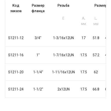
Код
Размер
Резьба
Размеры
заказа
фланца
Е
A,
L,
d1,
мм
мм
мм
S1211-12
3/4"
1-3/16x12UN
17
51.8
41.
S1211-16
1"
1-7/16x12UN
17.5
57.2
47.
S1211-20
1-1/4"
1-11/16x12UN
17.5
62
54
S1211-24
1-1/2"
2х12UN
17.5
66.8
63.