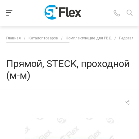
Главная
/
Каталог товаров
/
Комплектующие для РВД
/
Гидравлич
Прямой, STECK, проходной
(м-м)