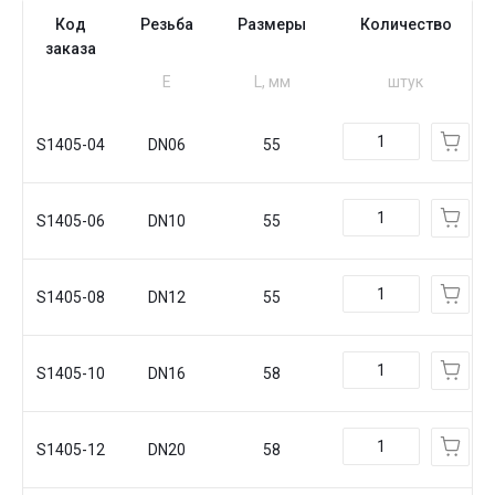
Код
Резьба
Размеры
Количество
заказа
Е
L, мм
штук
S1405-04
DN06
55
S1405-06
DN10
55
S1405-08
DN12
55
S1405-10
DN16
58
S1405-12
DN20
58