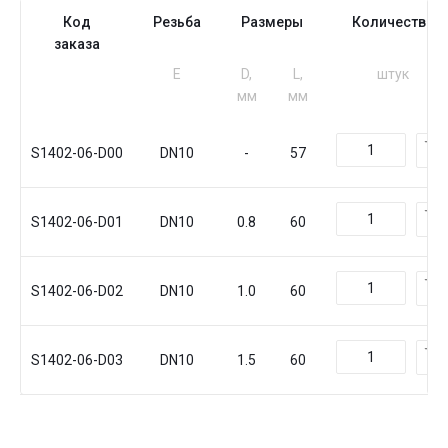
Код
Резьба
Размеры
Количество
заказа
Е
D,
L,
штук
мм
мм
S1402-06-D00
DN10
-
57
S1402-06-D01
DN10
0.8
60
S1402-06-D02
DN10
1.0
60
S1402-06-D03
DN10
1.5
60