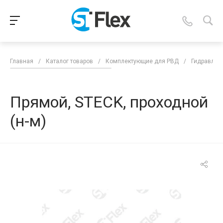
Главная
/
Каталог товаров
/
Комплектующие для РВД
/
Гидравлич
Прямой, STECK, проходной
(н-м)