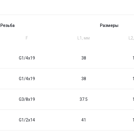
Резьба
Размеры
F
L1, мм
L2
G1/4x19
38
G1/4x19
38
G3/8x19
37.5
G1/2x14
41