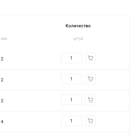
Количество
, мм
штук
12
12
12
14