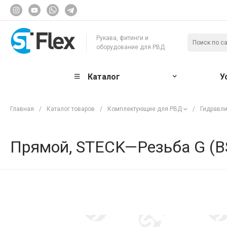
Рукава, фитинги и
оборудование для РВД
Каталог
У
Главная
/
Каталог товаров
/
Комплектующие для РВД
/
Гидравли
Прямой, STECK—Резьба G (BS