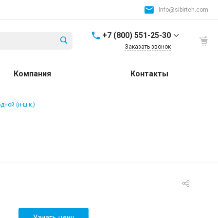
info@sibirteh.com
+7 (800) 551-25-30
Заказать звонок
+7 (800) 551-25-30
Компания
Контакты
Россия и СНГ
8:00-17:00
info@sibirteh.com
ной (н-ш.к.)
+ 7 (383) 325-25-30
630099, г. Новосибирск,
ул. Семьи Шамшиных,
д.12
8:00-17:00
info@sibirteh.com
+ 7 (383) 325-25-30
630033, г. Новосибирск,
ул.Тюменская, д.14, к2
8:00-17:00
Узнать цену