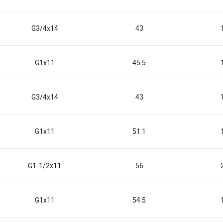
G3/4x14
43
G1x11
45.5
G3/4x14
43
G1x11
51.1
G1-1/2x11
56
G1x11
54.5