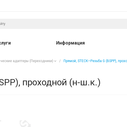
слуги
Информация
ческие адаптеры (Переходники)
/
Прямой, STECK—Резьба G (BSPP), проход
PP), проходной (н-ш.к.)