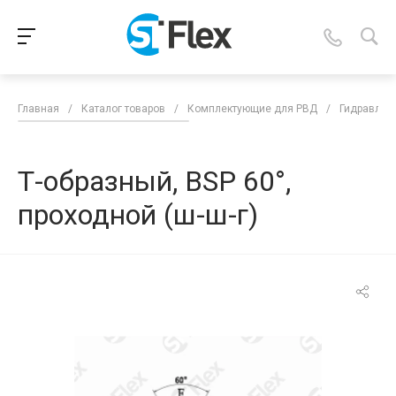
Главная
/
Каталог товаров
/
Комплектующие для РВД
/
Гидравлич
Т-образный, BSP 60°,
проходной (ш-ш-г)