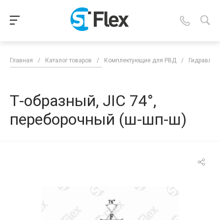
Главная
/
Каталог товаров
/
Комплектующие для РВД
/
Гидравлич
Т-образный, JIC 74°,
переборочный (ш-шп-ш)