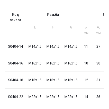
Код
Резьба
Ра
заказа
Е
F
G
B,
A,
мм
мм
S0404-14
M14x1.5
M14x1.5
M14x1.5
11
27
S0404-16
M16x1.5
M16x1.5
M16x1.5
10
30
S0404-18
M18x1.5
M18x1.5
M18x1.5
12
31
S0404-22
M22x1.5
M22x1.5
M22x1.5
14
36