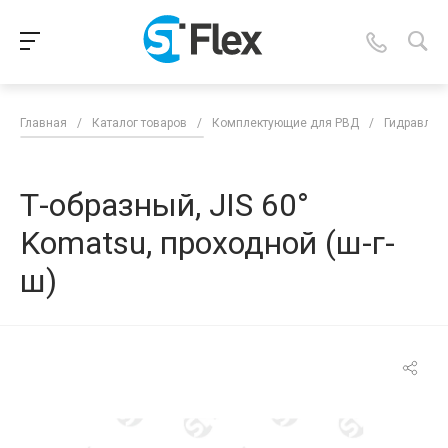
Главная
/
Каталог товаров
/
Комплектующие для РВД
/
Гидравлич
Т-образный, JIS 60°
Komatsu, проходной (ш-г-
ш)