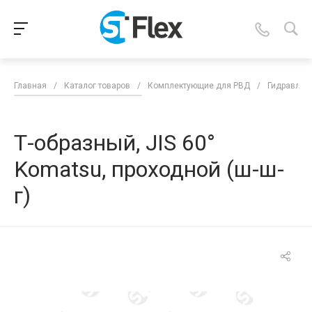
Главная
/
Каталог товаров
/
Комплектующие для РВД
/
Гидравлич
Т-образный, JIS 60°
Komatsu, проходной (ш-ш-
г)