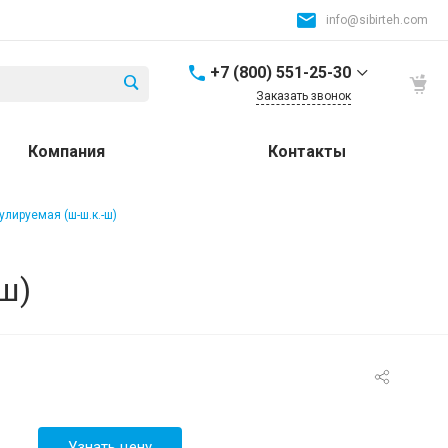
info@sibirteh.com
+7 (800) 551-25-30
Заказать звонок
+7 (800) 551-25-30
Компания
Контакты
Россия и СНГ
8:00-17:00
info@sibirteh.com
улируемая (ш-ш.к.-ш)
+ 7 (383) 325-25-30
630099, г. Новосибирск,
ш)
ул. Семьи Шамшиных,
д.12
8:00-17:00
info@sibirteh.com
+ 7 (383) 325-25-30
630033, г. Новосибирск,
ул.Тюменская, д.14, к2
8:00-17:00
Узнать цену