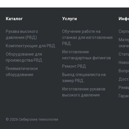
Каталог
Услуги
Инф
Рукава высокого
Обучение работе на
Серт
давления (РВД)
станках для изготовления
Мате
РВД
Комплектующие для РВД
скач
Изготовление
Оборудование для
Стат
нестандартных фитингов
производства РВД
Ново
Ремонт РВД
Пневматическое
Вопр
оборудование
Выезд специалиста на
Дост
замер РВД
Рекв
Изготовление рукавов
высокого давления
Гара
© 2026 Сибирские технологии