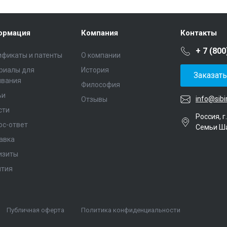
ормация
Компания
Контакты
+ 7 (800
ификаты и патенты
О компании
риалы для
История
Заказат
ивания
Философия
ьи
info@sibi
Отзывы
сти
Россия, г
ос-ответ
Семьи Ш
авка
изиты
нтия
Публичная оферта
Политика конфиденциальности