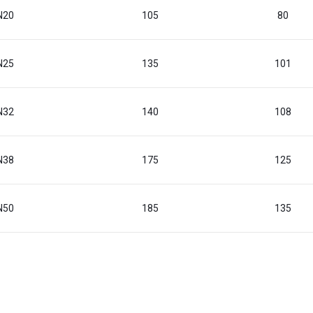
N20
105
80
N25
135
101
N32
140
108
N38
175
125
N50
185
135