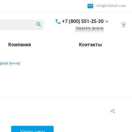
info@sibirteh.com
+7 (800) 551-25-30
Заказать звонок
+7 (800) 551-25-30
Компания
Контакты
Россия и СНГ
8:00-17:00
info@sibirteh.com
дной (м-н-м)
+ 7 (383) 325-25-30
630099, г. Новосибирск,
ул. Семьи Шамшиных,
д.12
8:00-17:00
info@sibirteh.com
+ 7 (383) 325-25-30
630033, г. Новосибирск,
ул.Тюменская, д.14, к2
8:00-17:00
Узнать цену