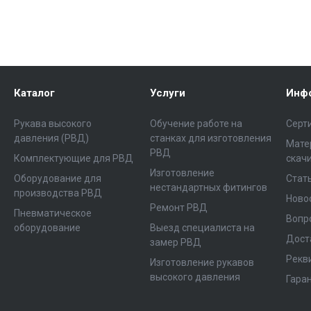
Каталог
Услуги
Инф
Рукава высокого
Обучение работе на
Серт
давления (РВД)
станках для изготовления
Мате
РВД
Комплектующие для РВД
скач
Изготовление
Оборудование для
Стат
нестандартных фитингов
производства РВД
Ново
Ремонт РВД
Пневматическое
Вопр
оборудование
Выезд специалиста на
Дост
замер РВД
Рекв
Изготовление рукавов
высокого давления
Гара