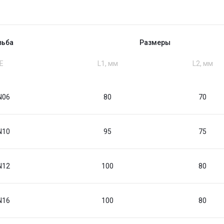
зьба
Размеры
Е
L1, мм
L2, мм
N06
80
70
N10
95
75
N12
100
80
N16
100
80