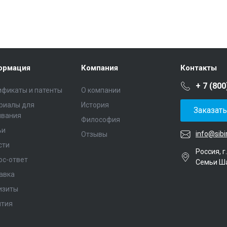
ормация
Компания
Контакты
+ 7 (800
ификаты и патенты
О компании
риалы для
История
Заказат
ивания
Философия
ьи
info@sibi
Отзывы
сти
Россия, г
ос-ответ
Семьи Ш
авка
изиты
нтия