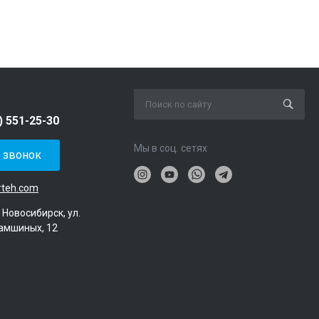
) 551-25-30
Мы в соц. сетях
ь звонок
rteh.com
. Новосибирск, ул.
амшиных, 12