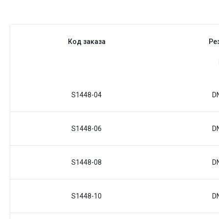
Код заказа
Ре
S1448-04
D
S1448-06
D
S1448-08
D
S1448-10
D