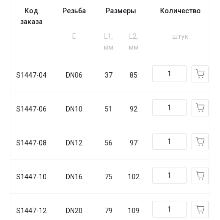
Код
Резьба
Размеры
Количество
заказа
Е
L1,
L2,
штук
мм
мм
S1447-04
DN06
37
85
S1447-06
DN10
51
92
S1447-08
DN12
56
97
S1447-10
DN16
75
102
S1447-12
DN20
79
109