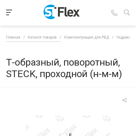
Главная
/
Каталог товаров
/
Комплектующие для РВД
/
Гидравлич
Т-образный, поворотный,
STECK, проходной (н-м-м)