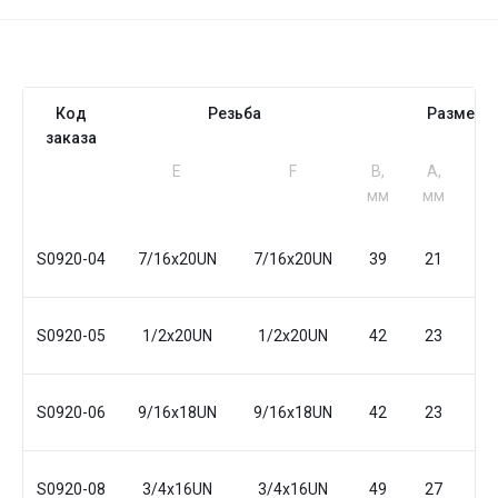
Код
Резьба
Размеры
заказа
Е
F
B,
A,
S1
мм
мм
м
S0920-04
7/16x20UN
7/16x20UN
39
21
11
S0920-05
1/2x20UN
1/2x20UN
42
23
14
S0920-06
9/16x18UN
9/16x18UN
42
23
14
S0920-08
3/4x16UN
3/4x16UN
49
27
19