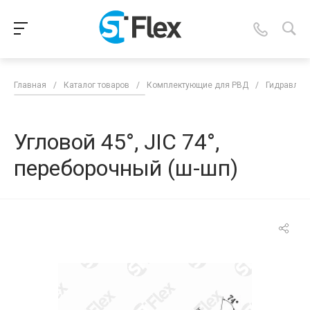
Главная
/
Каталог товаров
/
Комплектующие для РВД
/
Гидравлич
Угловой 45°, JIC 74°,
переборочный (ш-шп)