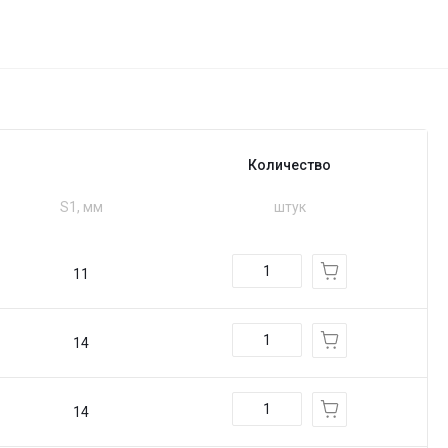
Количество
S1, мм
штук
11
14
14