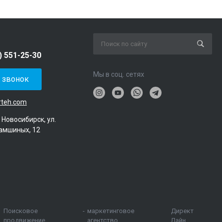
) 551-25-30
Мы в соц. сетях
ь звонок
rteh.com
. Новосибирск, ул.
амшиных, 12
Поисковое
-
маркетинговое
Директ
продвижение
агентство
Лайн