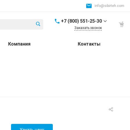
info@sibirteh.com
+7 (800) 551-25-30
Заказать звонок
+7 (800) 551-25-30
Компания
Контакты
Россия и СНГ
8:00-17:00
info@sibirteh.com
+ 7 (383) 325-25-30
630099, г. Новосибирск,
ул. Семьи Шамшиных,
д.12
8:00-17:00
info@sibirteh.com
+ 7 (383) 325-25-30
630033, г. Новосибирск,
ул.Тюменская, д.14, к2
8:00-17:00
Узнать цену