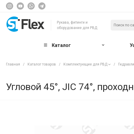
Рукава, фитинги и
оборудование для РВД
Каталог
У
Главная
/
Каталог товаров
/
Комплектующие для РВД
/
Гидравли
Угловой 45°, JIC 74°, проход