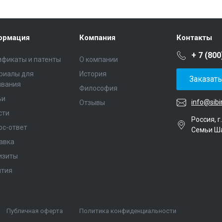
ормация
Компания
Контакты
+ 7 (800
ификаты и патенты
О компании
риалы для
История
Заказат
ивания
Философия
ьи
info@sibi
Отзывы
сти
Россия, г
ос-ответ
Семьи Ш
авка
изиты
нтия
Публичная оферта
Политика конфиденциальности