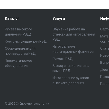
Каталог
Услуги
Инф
Рукава высокого
Обучение работе на
Серт
давления (РВД)
станках для изготовления
Мате
РВД
Комплектующие для РВД
скач
Изготовление
Оборудование для
Стат
нестандартных фитингов
производства РВД
Ново
Ремонт РВД
Пневматическое
Вопр
оборудование
Выезд специалиста на
Дост
замер РВД
Рекв
Изготовление рукавов
высокого давления
Гара
© 2026 Сибирские технологии