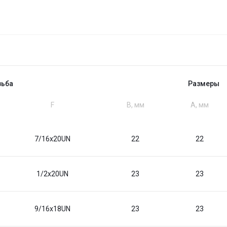
зьба
Размеры
F
B, мм
A, мм
7/16x20UN
22
22
1/2x20UN
23
23
9/16x18UN
23
23