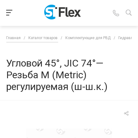
Главная
/
Каталог товаров
/
Комплектующие для РВД
/
Гидравлич
Угловой 45°, JIC 74°—
Резьба М (Metric)
регулируемая (ш-ш.к.)