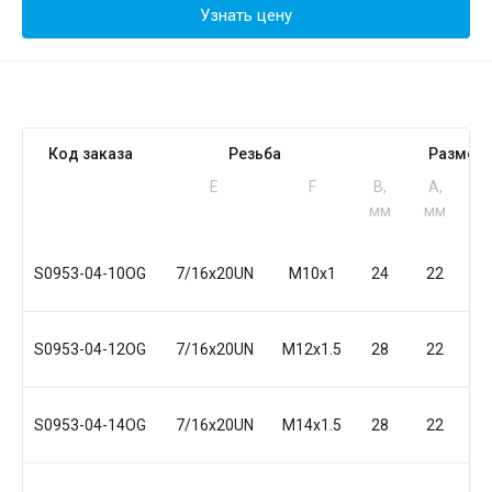
Узнать цену
Код заказа
Резьба
Размер
Е
F
B,
A,
S
мм
мм
м
S0953-04-10OG
7/16x20UN
M10x1
24
22
1
S0953-04-12OG
7/16x20UN
M12x1.5
28
22
1
S0953-04-14OG
7/16x20UN
M14x1.5
28
22
1