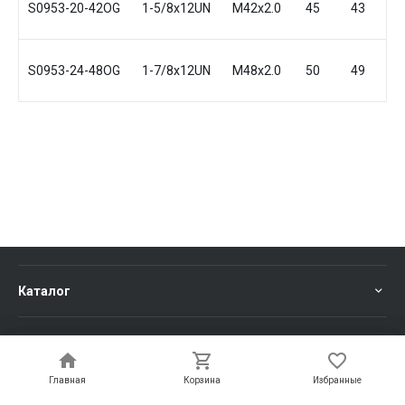
S0953-20-42OG
1-5/8x12UN
M42x2.0
45
43
4
S0953-24-48OG
1-7/8x12UN
M48x2.0
50
49
4
Каталог
Услуги
Главная
Главная
Корзина
Корзина
Избранные
Избранные
Информация