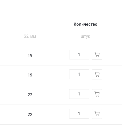
Количество
S2, мм
штук
19
19
22
22