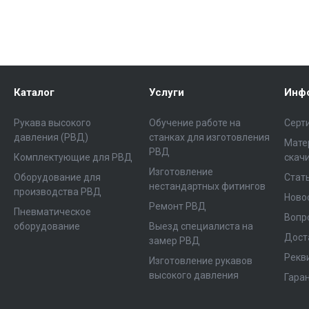
Каталог
Услуги
Инф
Рукава высокого
Обучение работе на
Серт
давления (РВД)
станках для изготовления
Мате
РВД
Комплектующие для РВД
скач
Изготовление
Оборудование для
Стат
нестандартных фитингов
производства РВД
Ново
Ремонт РВД
Пневматическое
Вопр
оборудование
Выезд специалиста на
Дост
замер РВД
Рекв
Изготовление рукавов
высокого давления
Гара