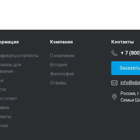
ормация
Компания
Контакты
+ 7 (800
ификаты и патенты
О компании
риалы для
История
Заказат
ивания
Философия
ьи
info@sibi
Отзывы
сти
Россия, г
ос-ответ
Семьи Ш
авка
изиты
нтия