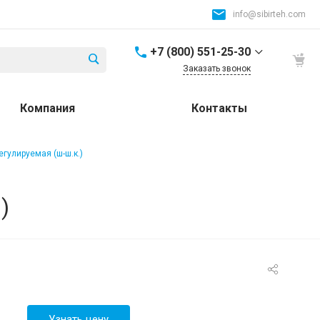
info@sibirteh.com
+7 (800) 551-25-30
Заказать звонок
+7 (800) 551-25-30
Компания
Контакты
Россия и СНГ
8:00-17:00
info@sibirteh.com
егулируемая (ш-ш.к.)
+ 7 (383) 325-25-30
630099, г. Новосибирск,
)
ул. Семьи Шамшиных,
д.12
8:00-17:00
info@sibirteh.com
+ 7 (383) 325-25-30
630033, г. Новосибирск,
ул.Тюменская, д.14, к2
8:00-17:00
Узнать цену