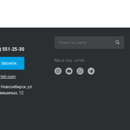
) 551-25-30
Мы в соц. сетях
ь звонок
rteh.com
. Новосибирск, ул.
амшиных, 12