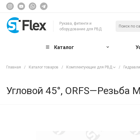
Рукава, фитинги и
оборудование для РВД
Каталог
У
Главная
/
Каталог товаров
/
Комплектующие для РВД
/
Гидравли
Угловой 45°, ORFS—Резьба М 