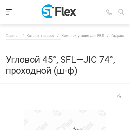
Главная
/
Каталог товаров
/
Комплектующие для РВД
/
Гидравлич
Угловой 45°, SFL—JIC 74°,
проходной (ш-ф)