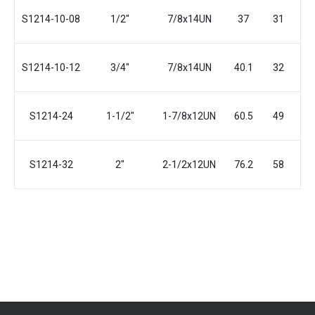
S1214-10-08
1/2"
7/8x14UN
37
31
2
S1214-10-12
3/4"
7/8x14UN
40.1
32
2
S1214-24
1-1/2"
1-7/8x12UN
60.5
49
4
S1214-32
2"
2-1/2x12UN
76.2
58
6