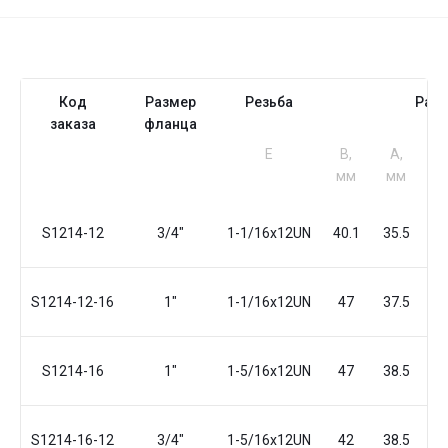
Код
Размер
Резьба
Раз
заказа
фланца
Е
B,
A,
S
мм
мм
м
S1214-12
3/4"
1-1/16x12UN
40.1
35.5
2
S1214-12-16
1"
1-1/16x12UN
47
37.5
3
S1214-16
1"
1-5/16x12UN
47
38.5
3
S1214-16-12
3/4"
1-5/16x12UN
42
38.5
3