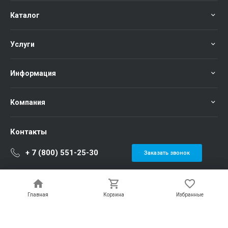
Каталог
Услуги
Информация
Компания
Контакты
+ 7 (800) 551-25-30
Заказать звонок
info@sibirteh.com
Россия, г. Новосибирск, ул. Семьи Шамшиных, 12
Главная
Главная
Корзина
Корзина
Избранные
Избранные