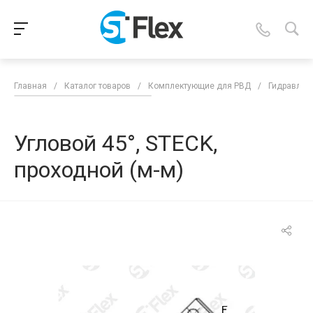
Главная
/
Каталог товаров
/
Комплектующие для РВД
/
Гидравлич
Угловой 45°, STECK,
проходной (м-м)