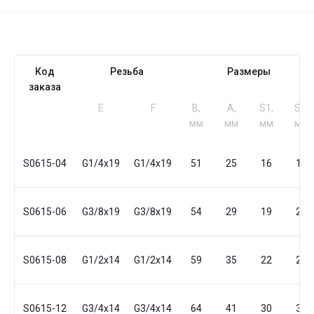
Код
Резьба
Размеры
заказа
Е
F
B,
A,
S1,
S2,
мм
мм
мм
мм
S0615-04
G1/4x19
G1/4x19
51
25
16
19
S0615-06
G3/8x19
G3/8x19
54
29
19
22
S0615-08
G1/2x14
G1/2x14
59
35
22
22
S0615-12
G3/4x14
G3/4x14
64
41
30
32