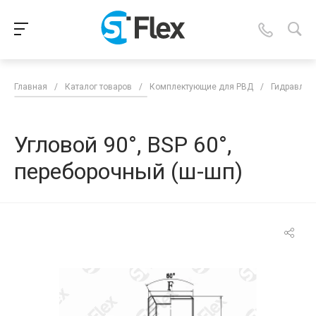
Главная
/
Каталог товаров
/
Комплектующие для РВД
/
Гидравлич
Угловой 90°, BSP 60°,
переборочный (ш-шп)