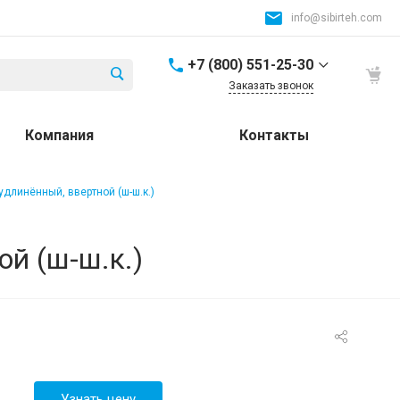
info@sibirteh.com
+7 (800) 551-25-30
Заказать звонок
+7 (800) 551-25-30
Компания
Контакты
Россия и СНГ
8:00-17:00
info@sibirteh.com
 удлинённый, ввертной (ш-ш.к.)
+ 7 (383) 325-25-30
630099, г. Новосибирск,
ой (ш-ш.к.)
ул. Семьи Шамшиных,
д.12
8:00-17:00
info@sibirteh.com
+ 7 (383) 325-25-30
630033, г. Новосибирск,
ул.Тюменская, д.14, к2
8:00-17:00
Узнать цену