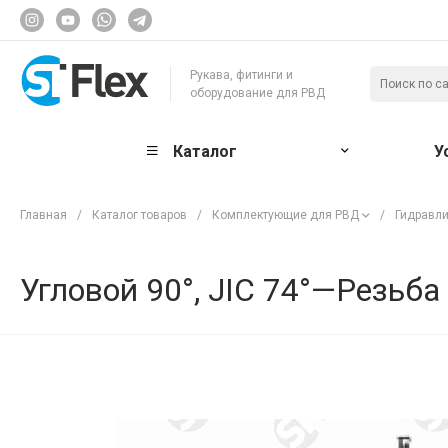
Рукава, фитинги и
оборудование для РВД
Каталог
У
Главная
/
Каталог товаров
/
Комплектующие для РВД
/
Гидравли
Угловой 90°, JIC 74°—Резьба