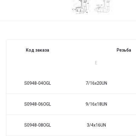
Код заказа
Резьба
Е
S0948-04OGL
7/16x20UN
S0948-06OGL
9/16x18UN
S0948-08OGL
3/4x16UN