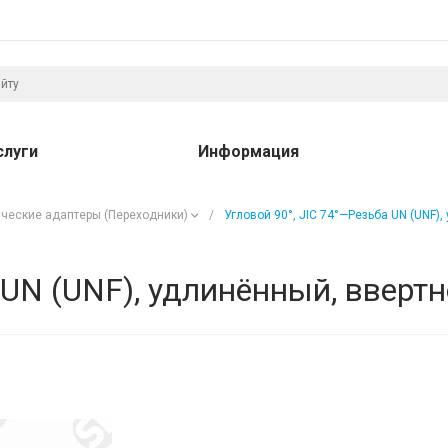
слуги
Информация
ческие адаптеры (Переходники)
/
Угловой 90°, JIC 74°—Резьба UN (UNF),
 UN (UNF), удлинённый, ввертн