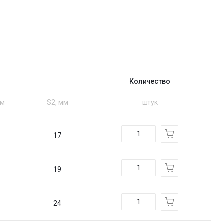
Количество
мм
S2, мм
штук
17
19
24