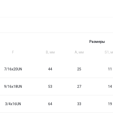
Размеры
F
B, мм
A, мм
S1, 
7/16x20UN
44
25
11
9/16x18UN
53
27
14
3/4x16UN
64
33
19