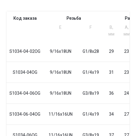
Код заказа
Резьба
Разм
Е
F
B,
A,
мм
мм
S1034-04-02OG
9/16x18UN
G1/8x28
29
23
S1034-04OG
9/16x18UN
G1/4x19
31
23
S1034-04-06OG
9/16x18UN
G3/8x19
36
24
S1034-06-04OG
11/16x16UN
G1/4x19
34
27
S1034-06OG
11/16x16UN
G3/8x19
37
27