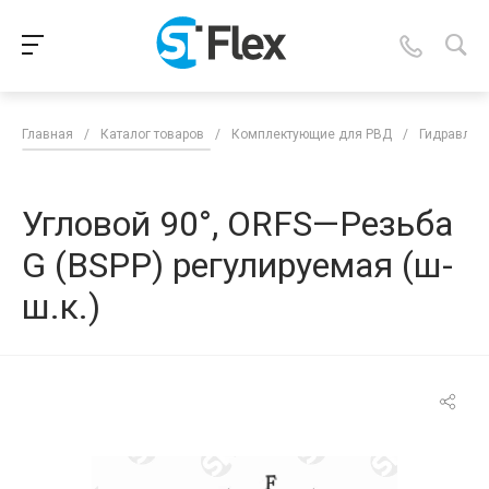
Главная
/
Каталог товаров
/
Комплектующие для РВД
/
Гидравлич
Угловой 90°, ORFS—Резьба
G (BSPP) регулируемая (ш-
ш.к.)