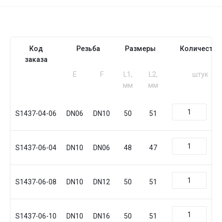
Код
Резьба
Размеры
Количество
заказа
Е
F
L1,
L2,
штук
мм
мм
S1437-04-06
DN06
DN10
50
51
S1437-06-04
DN10
DN06
48
47
S1437-06-08
DN10
DN12
50
51
S1437-06-10
DN10
DN16
50
51