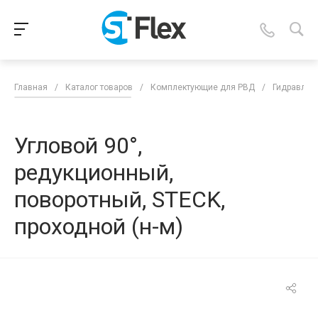
Главная
/
Каталог товаров
/
Комплектующие для РВД
/
Гидравлич
Угловой 90°,
редукционный,
поворотный, STECK,
проходной (н-м)