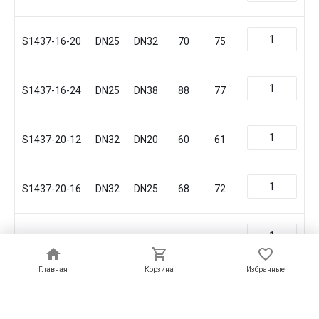
S1437-16-20
DN25
DN32
70
75
S1437-16-24
DN25
DN38
88
77
S1437-20-12
DN32
DN20
60
61
S1437-20-16
DN32
DN25
68
72
S1437-20-24
DN32
DN38
88
79
Главная
Главная
Корзина
Корзина
Избранные
Избранные
S1437-20-32
DN32
DN50
93
84