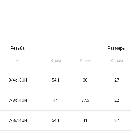
Резьба
Размеры
Е
B, мм
A, мм
S1, мм
3/4x16UN
54.1
38
27
7/8x14UN
44
37.5
22
7/8x14UN
54.1
41
27