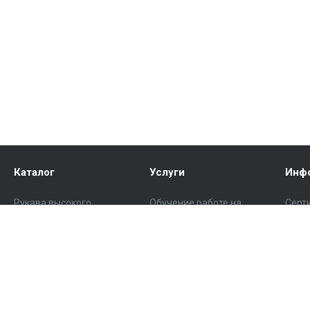
Каталог
Услуги
Инф
Рукава высокого
Обучение работе на
Серт
давления (РВД)
станках для изготовления
Мате
РВД
Комплектующие для РВД
скач
Изготовление
Оборудование для
Стат
нестандартных фитингов
производства РВД
Ново
Ремонт РВД
Пневматическое
Вопр
оборудование
Выезд специалиста на