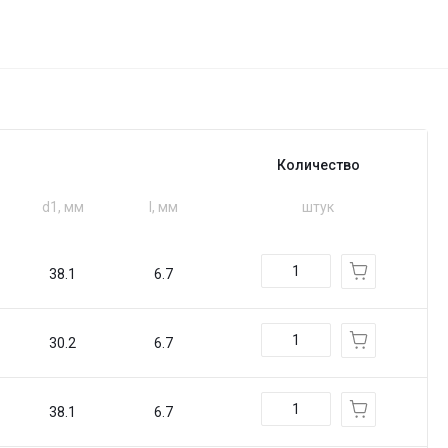
Количество
d1, мм
I, мм
штук
38.1
6.7
30.2
6.7
38.1
6.7