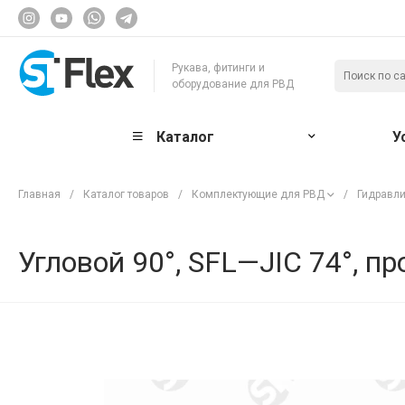
Рукава, фитинги и
оборудование для РВД
Каталог
У
Главная
/
Каталог товаров
/
Комплектующие для РВД
/
Гидравли
Угловой 90°, SFL—JIC 74°, п