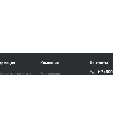
ормация
Компания
Контакты
+ 7 (800
ификаты и патенты
О компании
риалы для
История
Заказат
ивания
Философия
ьи
info@sibi
Отзывы
сти
Россия, г
ос-ответ
Семьи Ш