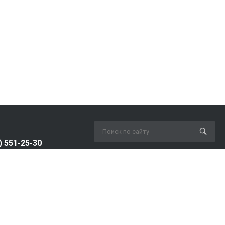
) 551-25-30
Мы в соц. сетях
ь звонок
rteh.com
. Новосибирск, ул.
амшиных, 12