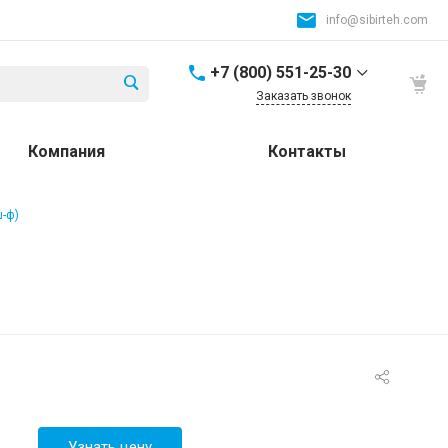
info@sibirteh.com
+7 (800) 551-25-30
Заказать звонок
+7 (800) 551-25-30
Компания
Контакты
Россия и СНГ
8:00-17:00
info@sibirteh.com
ш-ф)
+ 7 (383) 325-25-30
630099, г. Новосибирск,
ул. Семьи Шамшиных,
д.12
8:00-17:00
info@sibirteh.com
+ 7 (383) 325-25-30
630033, г. Новосибирск,
ул.Тюменская, д.14, к2
8:00-17:00
Узнать цену