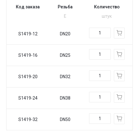
Код заказа
Резьба
Количество
Е
штук
S1419-12
DN20
S1419-16
DN25
S1419-20
DN32
S1419-24
DN38
S1419-32
DN50