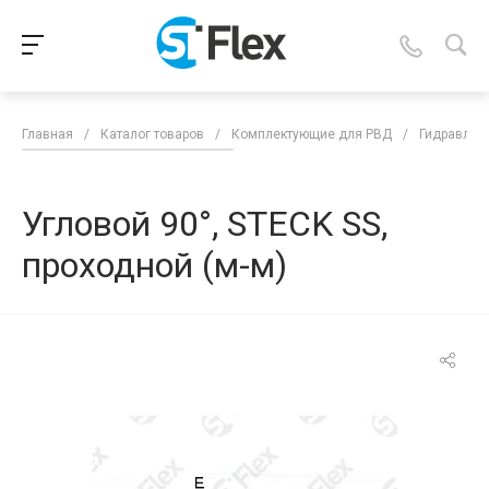
Главная
/
Каталог товаров
/
Комплектующие для РВД
/
Гидравлич
Угловой 90°, STECK SS,
проходной (м-м)